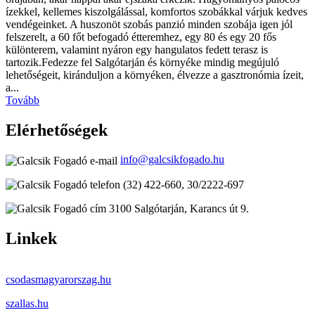
ízekkel, kellemes kiszolgálással, komfortos szobákkal várjuk kedves
vendégeinket. A huszonöt szobás panzió minden szobája igen jól
felszerelt, a 60 főt befogadó étteremhez, egy 80 és egy 20 fős
különterem, valamint nyáron egy hangulatos fedett terasz is
tartozik.Fedezze fel Salgótarján és környéke mindig megújuló
lehetőségeit, kiránduljon a környéken, élvezze a gasztronómia ízeit,
a...
Tovább
Elérhetőségek
info@galcsikfogado.hu
(32) 422-660, 30/2222-697
3100 Salgótarján, Karancs út 9.
Linkek
csodasmagyarorszag.hu
szallas.hu