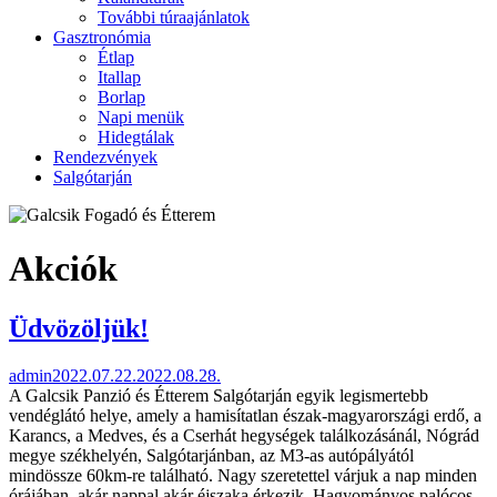
További túraajánlatok
Gasztronómia
Étlap
Itallap
Borlap
Napi menük
Hidegtálak
Rendezvények
Salgótarján
Akciók
Üdvözöljük!
admin
2022.07.22.
2022.08.28.
A Galcsik Panzió és Étterem Salgótarján egyik legismertebb
vendéglátó helye, amely a hamisítatlan észak-magyarországi erdő, a
Karancs, a Medves, és a Cserhát hegységek találkozásánál, Nógrád
megye székhelyén, Salgótarjánban, az M3-as autópályától
mindössze 60km-re található. Nagy szeretettel várjuk a nap minden
órájában, akár nappal akár éjszaka érkezik. Hagyományos palócos