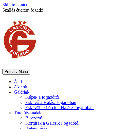
Skip to content
Szállás étterem fogadó
Primary Menu
Árak
Akciók
Galériák
Képek a fogadóról
Esküvő a Halász fogadóban
Esküvői terítések a Halász fogadóban
Túra útvonalak
Bevezető
Körtúrák a Galcsik Fogadótól
Kalandtúrák